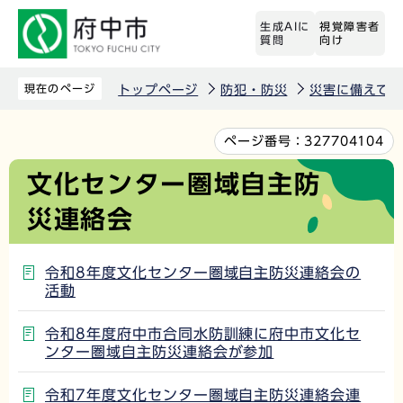
こ
生成AIに
視覚障害者
の
質問
向け
ペ
ー
現在のページ
トップページ
防犯・防災
災害に備えて
ジ
の
本
ページ番号：
327704104
先
文
文化センター圏域自主防
頭
こ
災連絡会
で
こ
す
か
ら
令和8年度文化センター圏域自主防災連絡会の
活動
令和8年度府中市合同水防訓練に府中市文化セ
ンター圏域自主防災連絡会が参加
令和7年度文化センター圏域自主防災連絡会連