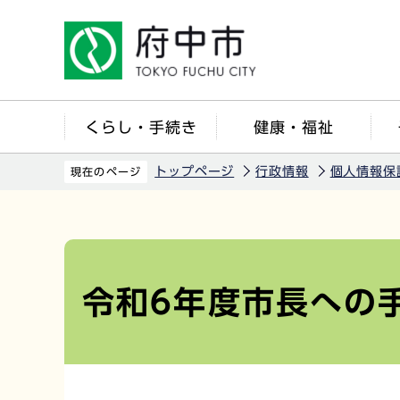
こ
の
ペ
ー
ジ
くらし・手続き
健康・福祉
の
先
トップページ
行政情報
個人情報保
現在のページ
頭
で
本
す
文
こ
令和6年度市長への
こ
か
ら