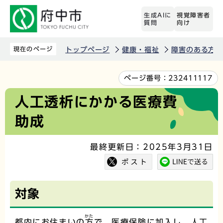
こ
生成AIに
視覚障害者
の
質問
向け
ペ
ー
現在のページ
トップページ
健康・福祉
障害のある方
ジ
の
本
ページ番号：
232411117
先
文
人工透析にかかる医療費
頭
こ
助成
で
こ
す
か
最終更新日：2025年3月31日
ら
対象
かた
都内にお住まいの
方
で、医療保険に加入し、人工