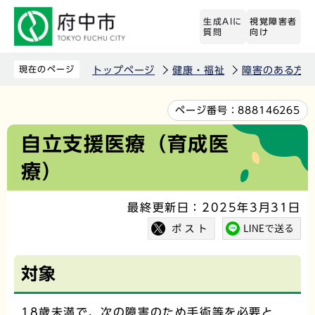
こ
生成AIに
視覚障害者
の
質問
向け
ペ
ー
現在のページ
トップページ
健康・福祉
障害のある方
ジ
の
本
ページ番号：
888146265
先
文
自立支援医療（育成医
頭
こ
療）
で
こ
す
か
最終更新日：2025年3月31日
ら
対象
18歳未満で、次の障害のため手術等を必要と