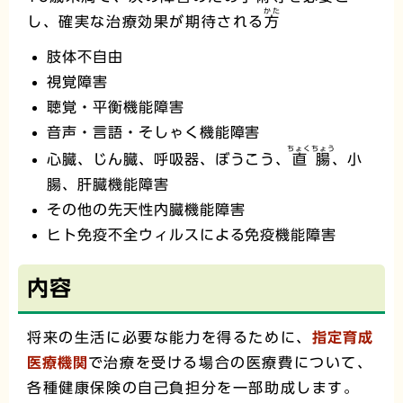
かた
し、確実な治療効果が期待される
方
肢体不自由
視覚障害
聴覚・平衡機能障害
音声・言語・そしゃく機能障害
ちょくちょう
心臓、じん臓、呼吸器、ぼうこう、
直腸
、小
腸、肝臓機能障害
その他の先天性内臓機能障害
ヒト免疫不全ウィルスによる免疫機能障害
内容
将来の生活に必要な能力を得るために、
指定育成
医療機関
で治療を受ける場合の医療費について、
各種健康保険の自己負担分を一部助成します。