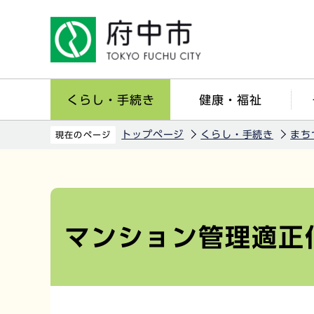
こ
の
ペ
ー
ジ
くらし・手続き
健康・福祉
の
先
トップページ
くらし・手続き
まち
現在のページ
頭
で
本
す
文
こ
マンション管理適正
こ
か
ら