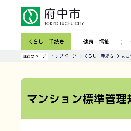
こ
の
ペ
ー
ジ
くらし・手続き
健康・福祉
の
先
トップページ
くらし・手続き
まち
現在のページ
頭
で
本
す
文
こ
マンション標準管理
こ
か
ら