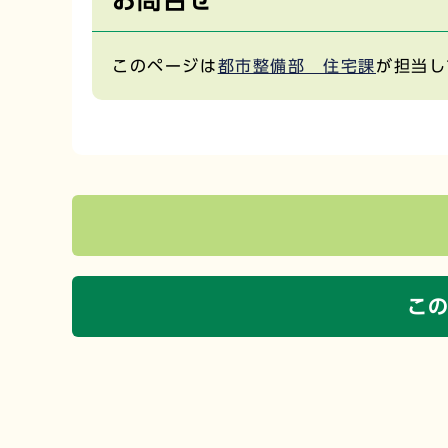
このページは
都市整備部 住宅課
が担当し
こ