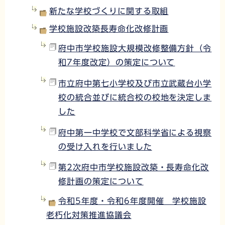
新たな学校づくりに関する取組
学校施設改築長寿命化改修計画
府中市学校施設大規模改修整備方針（令
和7年度改定）の策定について
市立府中第七小学校及び市立武蔵台小学
校の統合並びに統合校の校地を決定しま
した
府中第一中学校で文部科学省による視察
の受け入れを行いました
第2次府中市学校施設改築・長寿命化改
修計画の策定について
令和5年度・令和6年度開催 学校施設
老朽化対策推進協議会