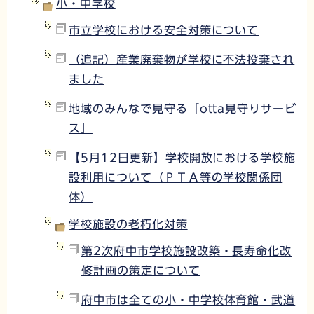
小・中学校
市立学校における安全対策について
（追記）産業廃棄物が学校に不法投棄され
ました
地域のみんなで見守る「otta見守りサービ
ス」
【5月12日更新】学校開放における学校施
設利用について（ＰＴＡ等の学校関係団
体）
学校施設の老朽化対策
第2次府中市学校施設改築・長寿命化改
修計画の策定について
府中市は全ての小・中学校体育館・武道