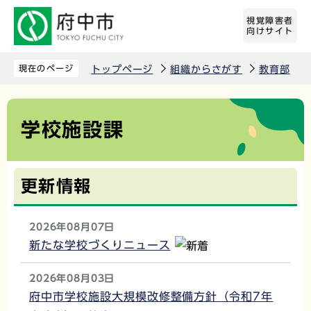
こ
視覚障害者
の
向けサイト
ペ
ー
現在のページ
トップページ
組織からさがす
教育部
ジ
の
本
学校施設課
先
文
頭
こ
で
こ
更新情報
す
か
ら
2026年08月07日
新たな学校づくりニュース
2026年08月03日
府中市学校施設大規模改修整備方針（令和7年