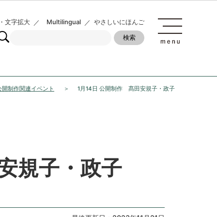
・文字拡大
Multilingual
やさしいにほんご
度公開制作関連イベント
1月14日 公開制作 髙田安規子・政子
田安規子・政子