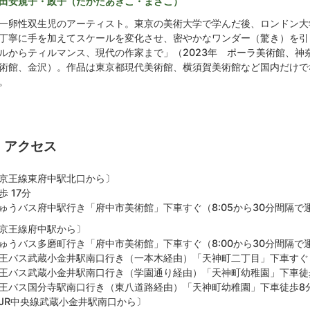
田安規子・政子（たかだあきこ・まさこ）
卵性双生児のアーティスト。東京の美術大学で学んだ後、ロンドン大
丁寧に手を加えてスケールを変化させ、密やかなワンダー（驚き）を引
ルからティルマンス、現代の作家まで」（2023年 ポーラ美術館、神奈
術館、金沢）。作品は東京都現代美術館、横須賀美術館など国内だけで
。
アクセス
京王線東府中駅北口から〕
歩 17分
ゅうバス府中駅行き「府中市美術館」下車すぐ（8:05から30分間隔で運
京王線府中駅から〕
ゅうバス多磨町行き「府中市美術館」下車すぐ（8:00から30分間隔で運
王バス武蔵小金井駅南口行き（一本木経由）「天神町二丁目」下車すぐ
王バス武蔵小金井駅南口行き（学園通り経由）「天神町幼稚園」下車徒
王バス国分寺駅南口行き（東八道路経由）「天神町幼稚園」下車徒歩8
JR中央線武蔵小金井駅南口から〕