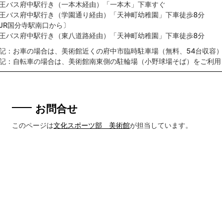
王バス府中駅行き（一本木経由）「一本木」下車すぐ
王バス府中駅行き（学園通り経由）「天神町幼稚園」下車徒歩8分
JR国分寺駅南口から〕
王バス府中駅行き（東八道路経由）「天神町幼稚園」下車徒歩8分
記：お車の場合は、美術館近くの府中市臨時駐車場（無料、54台収容
記：自転車の場合は、美術館南東側の駐輪場（小野球場そば）をご利用
お問合せ
このページは
文化スポーツ部 美術館
が担当しています。