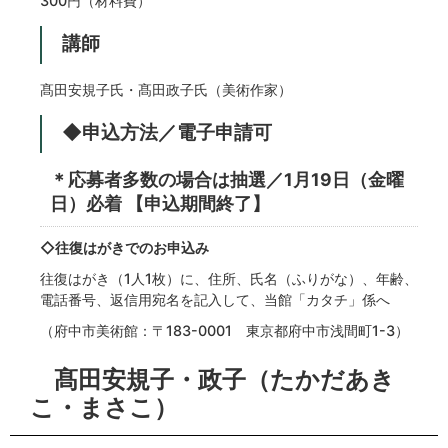
300円（材料費）
講師
髙田安規子氏・髙田政子氏（美術作家）
◆申込方法／電子申請可
＊応募者多数の場合は抽選／1月19日（金曜
日）必着
【申込期間終了】
◇往復はがきでのお申込み
往復はがき（1人1枚）に、住所、氏名（ふりがな）、年齢、
電話番号、返信用宛名を記入して、当館「カタチ」係へ
（府中市美術館：〒183-0001 東京都府中市浅間町1-3）
髙田安規子・政子（たかだあき
こ・まさこ）