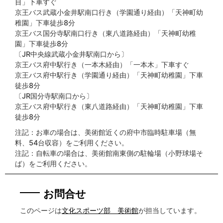
目」下車すぐ
京王バス武蔵小金井駅南口行き（学園通り経由）「天神町幼
稚園」下車徒歩8分
京王バス国分寺駅南口行き（東八道路経由）「天神町幼稚
園」下車徒歩8分
〔JR中央線武蔵小金井駅南口から〕
京王バス府中駅行き（一本木経由）「一本木」下車すぐ
京王バス府中駅行き（学園通り経由）「天神町幼稚園」下車
徒歩8分
〔JR国分寺駅南口から〕
京王バス府中駅行き（東八道路経由）「天神町幼稚園」下車
徒歩8分
注記：お車の場合は、美術館近くの府中市臨時駐車場（無
料、54台収容）をご利用ください。
注記：自転車の場合は、美術館南東側の駐輪場（小野球場そ
ば）をご利用ください。
お問合せ
このページは
文化スポーツ部 美術館
が担当しています。