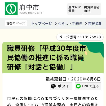
こ
生成AIに
視覚障害者
の
質問
向け
ペ
ー
現在のページ
トップページ
くらし・手続き
市民協働
ジ
の
本
ページ番号：
118525878
先
文
職員研修「平成30年度市
頭
こ
民協働の推進に係る職員
で
こ
す
か
研修『対話と協働』」
ら
最終更新日：2020年8月6日
市民との協働によるまちづくりを一層推進するた
め、協働についての理解を深め、市民との協働を