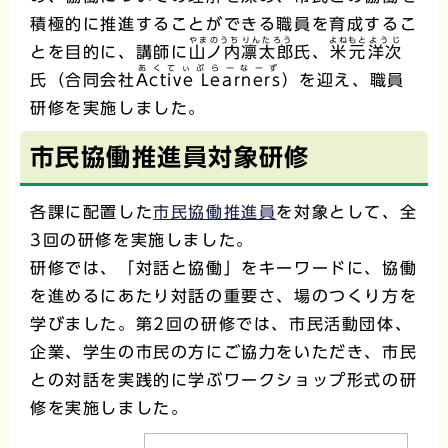
積極的に推進することができる職員を育成するこ
やまのうち
りんたろう
よねもと
ようじ
とを目的に、講師に
山ノ内
凛太郎
氏、
米元
洋次
あくてぃぶらーなーず
氏（合同会社
Active Learners
）を迎え、職員
研修を実施しました。
市民協働推進員対象研修
各課に配置した
市民協働推進員
を対象として、全
3回の研修を実施しました。
研修では、「対話と協働」をキーワードに、協働
を進めるにあたり対話の重要さ、場のつくり方を
学びました。第2回の研修では、市民活動団体、
企業、学生の市民の方にご協力をいただき、市民
との対話を実践的に学ぶワークショップ形式の研
修を実施しました。