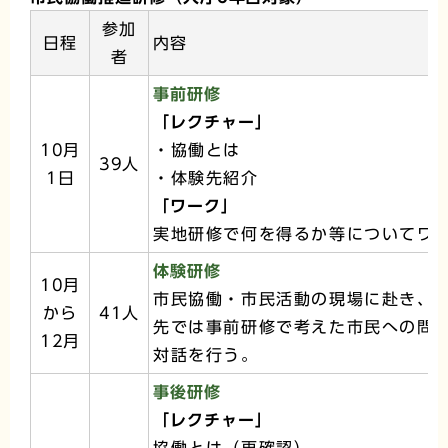
参加
日程
内容
者
事前研修
「レクチャー」
10月
・協働とは
39人
1日
・体験先紹介
「ワーク」
実地研修で何を得るか等についてワ
体験研修
10月
市民協働・市民活動の現場に赴き、
から
41人
先では事前研修で考えた市民への問
12月
対話を行う。
事後研修
「レクチャー」