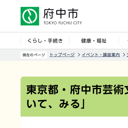
こ
の
ペ
ー
ジ
くらし・手続き
健康・福祉
の
先
トップページ
イベント・講座案内
現在のページ
頭
で
本
す
文
こ
東京都・府中市芸術
こ
いて、みる」
か
ら