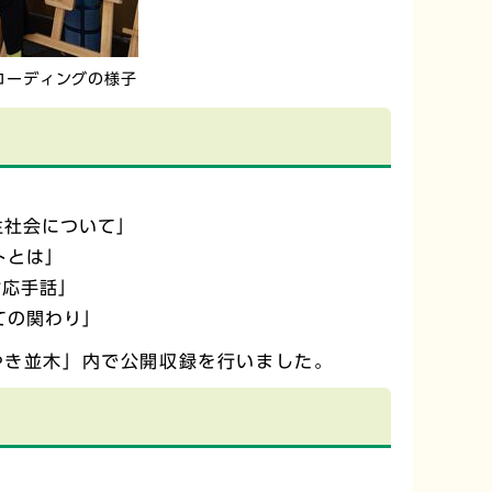
コーディングの様子
生社会について」
トとは」
対応手話」
ての関わり」
 けやき並木」内で公開収録を行いました。