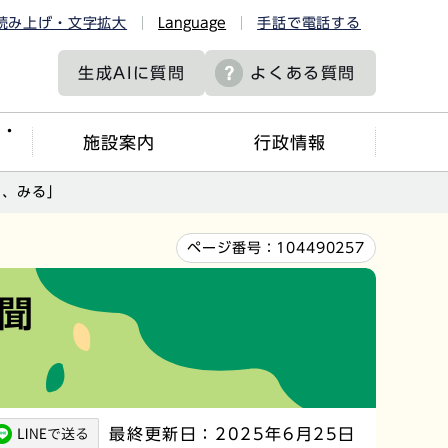
読み上げ・文字拡大
Language
手話で電話する
生成AIに
質問
よくある質問
ツ・
施設案内
行政情報
て、みる」
ページ番号：
104490257
聞
最終更新日：2025年6月25日