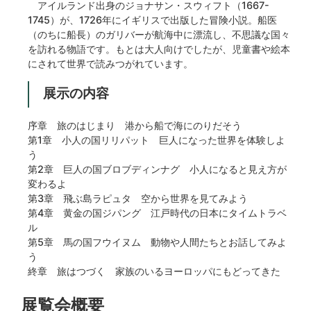
アイルランド出身のジョナサン・スウィフト（1667-
1745）が、1726年にイギリスで出版した冒険小説。船医
（のちに船長）のガリバーが航海中に漂流し、不思議な国々
を訪れる物語です。もとは大人向けでしたが、児童書や絵本
にされて世界で読みつがれています。
展示の内容
序章 旅のはじまり 港から船で海にのりだそう
第1章 小人の国リリパット 巨人になった世界を体験しよ
う
第2章 巨人の国ブロブディンナグ 小人になると見え方が
変わるよ
第3章 飛ぶ島ラピュタ 空から世界を見てみよう
第4章 黄金の国ジパング 江戸時代の日本にタイムトラベ
ル
第5章 馬の国フウイヌム 動物や人間たちとお話してみよ
う
終章 旅はつづく 家族のいるヨーロッパにもどってきた
展覧会概要