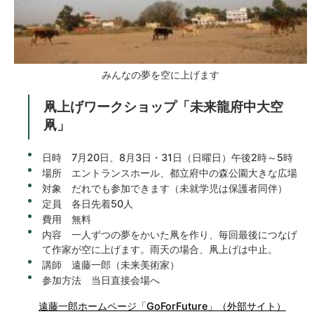
みんなの夢を空に上げます
凧上げワークショップ「未来龍府中大空
凧」
日時 7月20日、8月3日・31日（日曜日）午後2時～5時
場所 エントランスホール、都立府中の森公園大きな広場
対象 だれでも参加できます（未就学児は保護者同伴）
定員 各日先着50人
費用 無料
内容 一人ずつの夢をかいた凧を作り、毎回最後につなげ
て作家が空に上げます。雨天の場合、凧上げは中止。
講師 遠藤一郎（未来美術家）
参加方法 当日直接会場へ
遠藤一郎ホームページ「GoForFuture」（外部サイト）