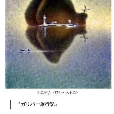
牛島憲之《灯台のある島》
『ガリバー旅行記』