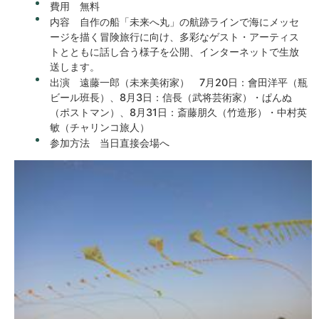
費用 無料
内容 自作の船「未来へ丸」の航跡ラインで海にメッセ
ージを描く冒険旅行に向け、多彩なゲスト・アーティス
トとともに話し合う様子を公開、インターネットで生放
送します。
出演 遠藤一郎（未来美術家） 7月20日：會田洋平（瓶
ビール班長）、8月3日：信長（武将芸術家）・ぱんぬ
（ポストマン）、8月31日：斎藤朋久（竹造形）・中村英
敏（チャリンコ旅人）
参加方法 当日直接会場へ