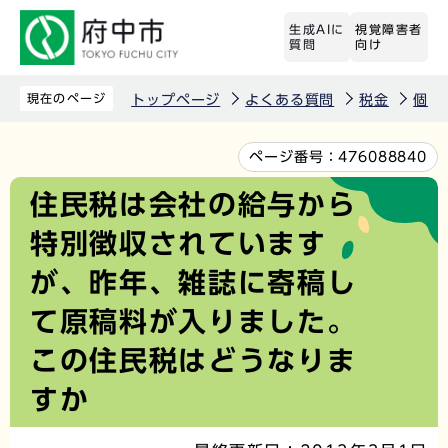
こ
生成AIに
視覚障害者
の
質問
向け
ペ
ー
現在のページ
トップページ
よくある質問
税金
個人
ジ
の
本
ページ番号：
476088840
先
文
住民税は会社の給与から
頭
こ
特別徴収されています
で
こ
す
か
が、昨年、雑誌に寄稿し
ら
て原稿料が入りました。
この住民税はどうなりま
すか