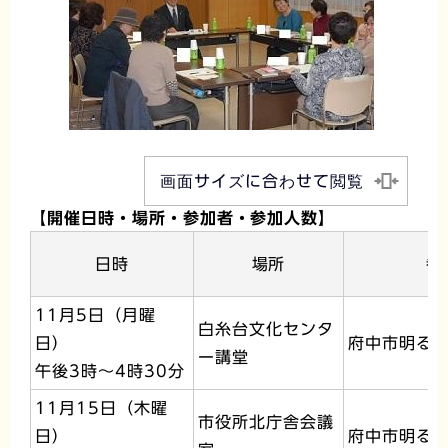
画面サイズに合わせて閲覧
【開催日時・場所・参加者・参加人数】
日時
場所
参
11月5日（月曜
白糸台文化センタ
日）
府中市明る
ー講堂
午後3時～4時30分
11月15日（木曜
市役所北庁舎会議
日）
府中市明る