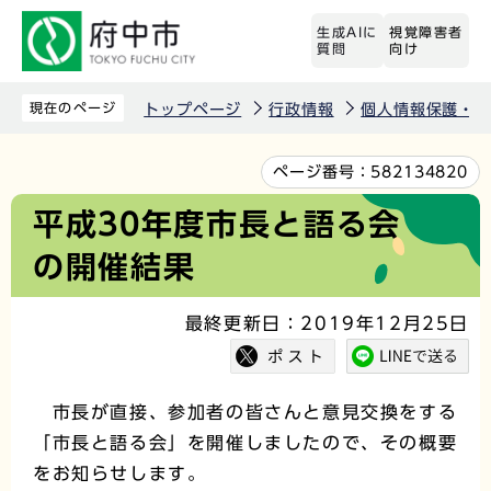
こ
生成AIに
視覚障害者
の
質問
向け
ペ
ー
現在のページ
トップページ
行政情報
個人情報保護・情
ジ
の
本
ページ番号：
582134820
先
文
平成30年度市長と語る会
頭
こ
の開催結果
で
こ
す
か
最終更新日：2019年12月25日
ら
市長が直接、参加者の皆さんと意見交換をする
「市長と語る会」を開催しましたので、その概要
をお知らせします。