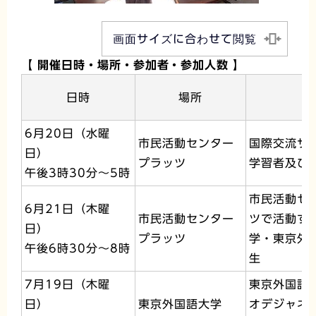
画面サイズに合わせて閲覧
【 開催日時・場所・参加者・参加人数 】
日時
場所
参
6月20日（水曜
市民活動センター
国際交流サ
日）
プラッツ
学習者及び
午後3時30分～5時
市民活動セ
6月21日（木曜
市民活動センター
ツで活動す
日）
プラッツ
学・東京外
午後6時30分～8時
生
7月19日（木曜
東京外国語
日）
東京外国語大学
オデジャネ