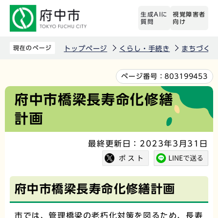
こ
生成AIに
視覚障害者
の
質問
向け
ペ
ー
現在のページ
トップページ
くらし・手続き
まちづくり
ジ
の
本
ページ番号：
803199453
先
文
府中市橋梁長寿命化修繕
頭
こ
計画
で
こ
す
か
最終更新日：2023年3月31日
ら
府中市橋梁長寿命化修繕計画
市では、管理橋梁の老朽化対策を図るため、長寿