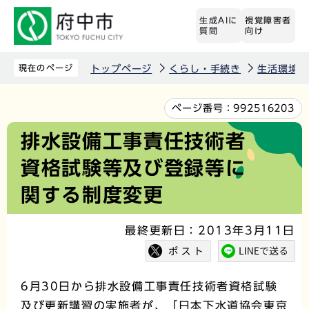
こ
生成AIに
視覚障害者
の
質問
向け
ペ
ー
現在のページ
トップページ
くらし・手続き
生活環境
ジ
の
本
ページ番号：
992516203
先
文
排水設備工事責任技術者
頭
こ
資格試験等及び登録等に
で
こ
す
か
関する制度変更
ら
最終更新日：2013年3月11日
6月30日から排水設備工事責任技術者資格試験
及び更新講習の実施者が、「日本下水道協会東京