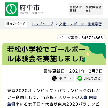
こ
生成AIに
視覚障害者
の
質問
向け
ペ
ー
現在のページ
トップページ
文化・スポーツ・生涯学習
ジ
の
本
ページ番号：
545724865
先
文
若松小学校でゴールボー
頭
こ
ル体験会を実施しました
で
こ
す
か
最終更新日：2021年12月7日
ら
東京2020オリンピック・パラリンピックのレガ
シー企画として、市応援アスリートの
天摩 由貴
主将
率いる女子日本代表が東京2020パラリンピ