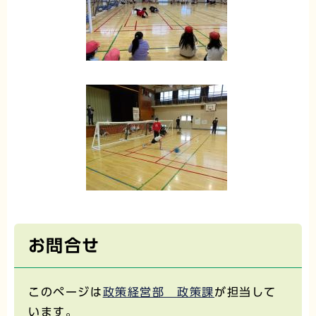
お問合せ
このページは
政策経営部 政策課
が担当して
います。