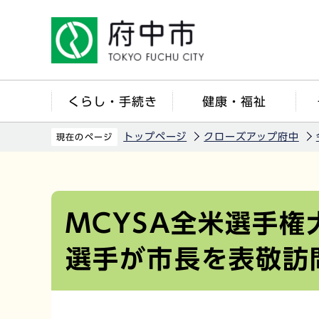
こ
の
ペ
ー
ジ
くらし・手続き
健康・福祉
の
先
トップページ
クローズアップ府中
現在のページ
頭
で
本
す
文
こ
MCYSA全米選手
こ
選手が市長を表敬訪
か
ら