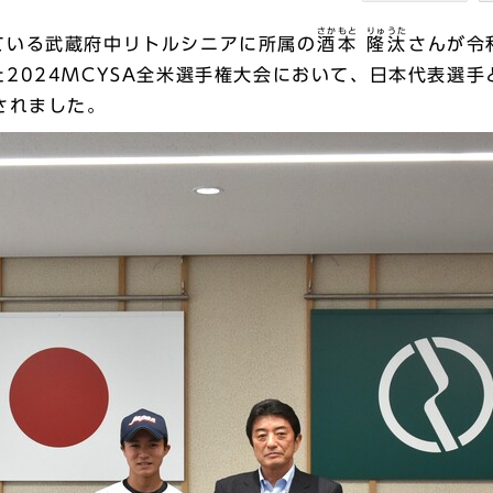
さかもと
りゅうた
いる武蔵府中リトルシニアに所属の
酒本
隆汰
さんが令
2024MCYSA全米選手権大会において、日本代表選
されました。