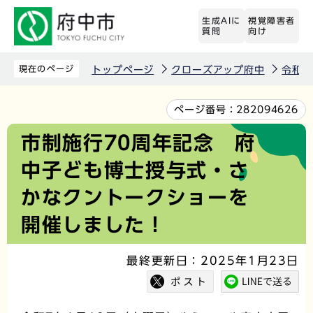
こ
生成AIに
視覚障害者
の
質問
向け
ペ
ー
現在のページ
トップページ
クローズアップ府中
令和6
ジ
の
本
ページ番号：
282094626
先
文
市制施行70周年記念 府
頭
こ
中子ども博士授与式・さ
で
こ
す
か
かなクントークショーを
ら
開催しました！
最終更新日：2025年1月23日