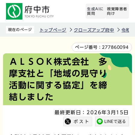
こ
生成AIに
視覚障害者
の
質問
向け
ペ
ー
現在のページ
トップページ
クローズアップ府中
令和7
ジ
の
本
ページ番号：
277860094
先
文
ＡＬＳＯＫ株式会社 多
頭
こ
摩支社と「地域の見守り
で
こ
す
か
活動に関する協定」を締
ら
結しました
最終更新日：2026年3月15日