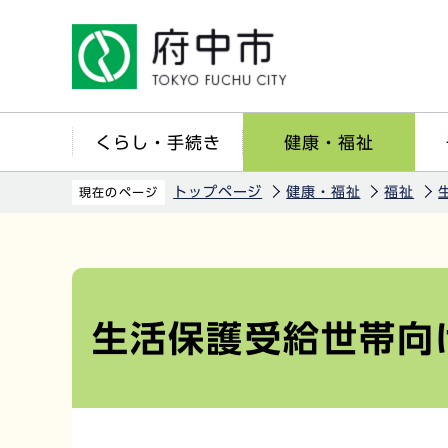
こ
の
ペ
ー
ジ
くらし・手続き
健康・福祉
の
先
トップページ
健康・福祉
福祉
現在のページ
頭
で
本
す
文
こ
生活保護受給世帯向
こ
か
ら