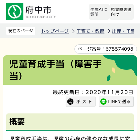
こ
生成AIに
視覚障害者
の
質問
向け
ペ
ー
現在のページ
トップページ
子育て・教育
出産・子育
ジ
の
本
ページ番号：
675574098
先
文
児童育成手当（障害手
頭
こ
当）
で
こ
す
か
最終更新日：2020年11月20日
ら
概要
児童育成手当は、児童の心身の健やかな成長に寄