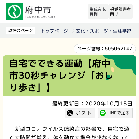
こ
生成AIに
視覚障害者
の
質問
向け
ペ
ー
現在のページ
トップページ
文化・スポーツ・生涯学習
ジ
の
本
ページ番号：
605062147
先
文
自宅でできる運動【府中
頭
こ
市30秒チャレンジ「おし
で
こ
す
か
り歩き」】
ら
最終更新日：2020年10月15日
新型コロナウイルス感染症の影響で、自宅で過
ごす時間が増え、体を動かす機会が少なくなって