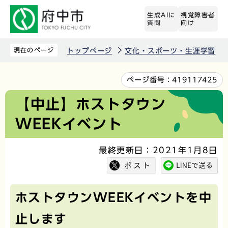
こ
生成AIに
視覚障害者
の
質問
向け
ペ
ー
現在のページ
トップページ
文化・スポーツ・生涯学習
ジ
の
本
ページ番号：
419117425
先
文
【中止】ホストタウン
頭
こ
WEEKイベント
で
こ
す
か
最終更新日：2021年1月8日
ら
ホストタウンWEEKイベントを中
止します