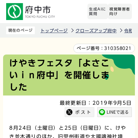
こ
生成AIに
視覚障害者
の
質問
向け
ペ
ー
現在のページ
トップページ
クローズアップ府中
令和元
ジ
の
本
ページ番号：
310358021
先
文
けやきフェスタ「よさこ
頭
こ
いｉｎ府中」を開催しま
で
こ
す
か
した
ら
最終更新日：2019年9月5日
8月24日（土曜日）と25日（日曜日）に、けや
き並木通りのほか、旧甲州街道や大國魂神社境