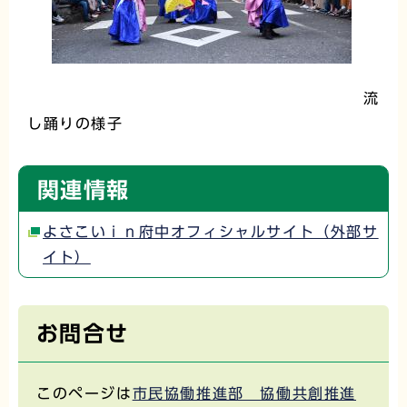
流
し踊りの様子
関連情報
よさこいｉｎ府中オフィシャルサイト（外部サ
イト）
お問合せ
このページは
市民協働推進部 協働共創推進