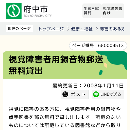
こ
生成AIに
視覚障害者
の
質問
向け
ペ
ー
現在のページ
トップページ
健康・福祉
障害のある方
ジ
の
本
ページ番号：
680004513
先
文
視覚障害者用録音物郵送
頭
こ
無料貸出
で
こ
す
か
最終更新日：2008年1月11日
ら
視覚に障害のある方に、視覚障害者用の録音物や
点字図書を郵送無料で貸し出します。所蔵のない
ものについては所蔵している図書館などから取り