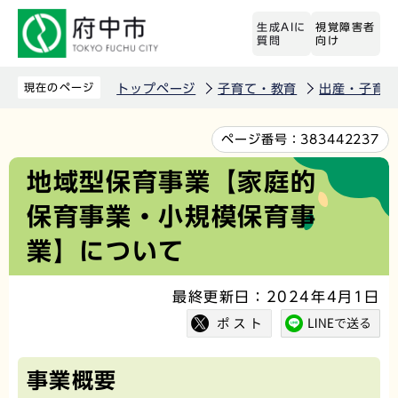
こ
生成AIに
視覚障害者
の
質問
向け
ペ
ー
現在のページ
トップページ
子育て・教育
出産・子育
ジ
の
本
ページ番号：
383442237
先
文
地域型保育事業【家庭的
頭
こ
保育事業・小規模保育事
で
こ
す
か
業】について
ら
最終更新日：2024年4月1日
事業概要