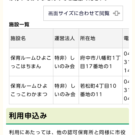
画面サイズに合わせて閲覧
施設一覧
施設名
運営法人
所在地
電話
042
保育ルームひよこ
特非）し
府中市八幡町1丁
319
っこはちまん
いのみ会
目17番地の1
142
042
保育ルームひよ
特非）し
若松町4丁目10
319
こっこわかまつ
いのみ会
番地の11
047
利用申込み
利用にあたっては、他の認可保育所と同様に市役