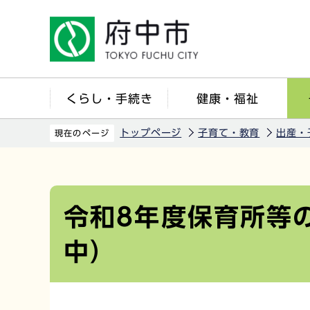
こ
の
ペ
ー
ジ
くらし・手続き
健康・福祉
の
先
トップページ
子育て・教育
出産・
現在のページ
頭
で
本
す
文
こ
令和8年度保育所等
こ
中）
か
ら