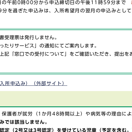
の午前0時00分から申込締切日の午後11時59分まで
59分を過ぎた申込みは、入所希望月の翌月の申込みとし
書受理票は発行しません。
ったりサービス」の通知にてご案内します。
上記「窓口での受付について」をご確認いただき、提出を
の入所申込み）（外部サイト）
、保護者が就労（1か月48時間以上）や病気等の理由に
みでは該当しません。
認定（2号又は3号認定）を受けている児童（予定を含む