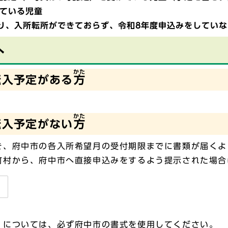
ている児童
り、入所転所ができておらず、令和8年度申込みをしてい
へ
かた
転入予定がある
方
かた
転入予定がない
方
き、府中市の各入所希望月の受付期限までに書類が届くよ
町村から、府中市へ直接申込みをするよう提示された場合
）については、必ず府中市の書式を使用してください。