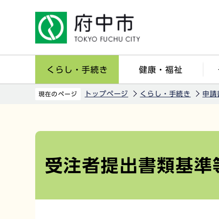
こ
の
ペ
ー
ジ
くらし・手続き
健康・福祉
の
先
トップページ
くらし・手続き
申請
現在のページ
頭
で
本
す
文
こ
受注者提出書類基準
こ
か
ら