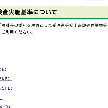
検査実施基準について
び設計等の委託を対象とした受注者等提出書類処理基準等
てご利用ください。
）
KB）
7KB）
95KB）
）
54KB）