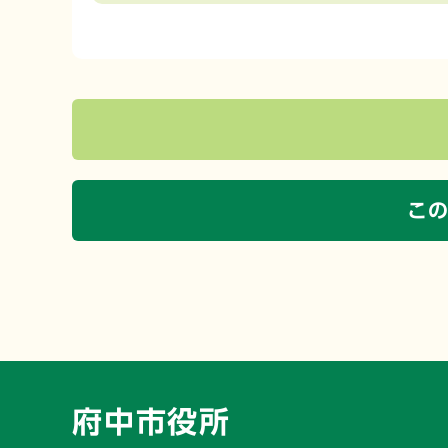
こ
府中市役所