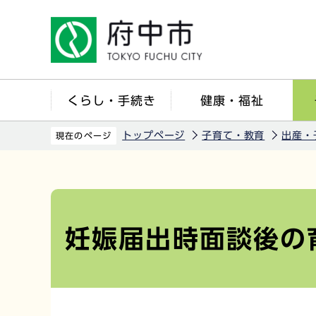
こ
の
ペ
ー
ジ
くらし・手続き
健康・福祉
の
先
トップページ
子育て・教育
出産・
現在のページ
頭
で
本
す
文
こ
妊娠届出時面談後の
こ
か
ら