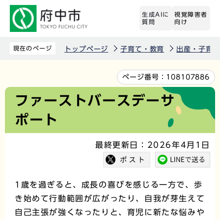
こ
生成AIに
視覚障害者
の
質問
向け
ペ
ー
現在のページ
トップページ
子育て・教育
出産・子育
ジ
の
本
ページ番号：
108107886
先
文
ファーストバースデーサ
頭
こ
ポート
で
こ
す
か
最終更新日：2026年4月1日
ら
1歳を過ぎると、成長の喜びを感じる一方で、歩
き始めて行動範囲が広がったり、自我が芽生えて
自己主張が強くなったりと、育児に新たな悩みや