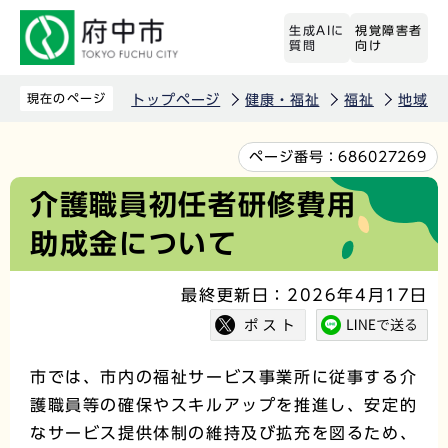
こ
生成AIに
視覚障害者
の
質問
向け
ペ
ー
現在のページ
トップページ
健康・福祉
福祉
地域福
ジ
の
本
ページ番号：
686027269
先
文
介護職員初任者研修費用
頭
こ
助成金について
で
こ
す
か
最終更新日：2026年4月17日
ら
市では、市内の福祉サービス事業所に従事する介
護職員等の確保やスキルアップを推進し、安定的
なサービス提供体制の維持及び拡充を図るため、