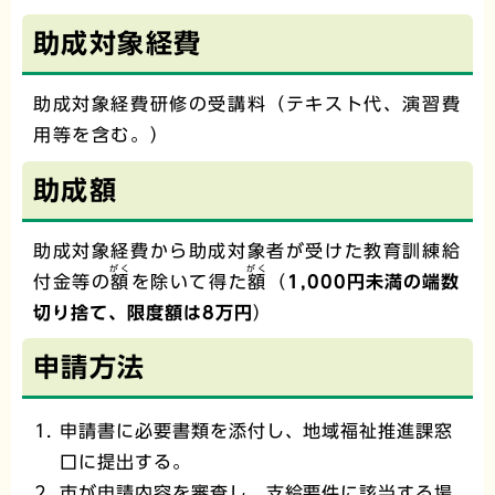
助成対象経費
助成対象経費研修の受講料（テキスト代、演習費
用等を含む。）
助成額
助成対象経費から助成対象者が受けた教育訓練給
がく
がく
付金等の
額
を除いて得た
額
（
1,000円未満の端数
切り捨て、限度額は8万円
）
申請方法
申請書に必要書類を添付し、地域福祉推進課窓
口に提出する。
市が申請内容を審査し、支給要件に該当する場