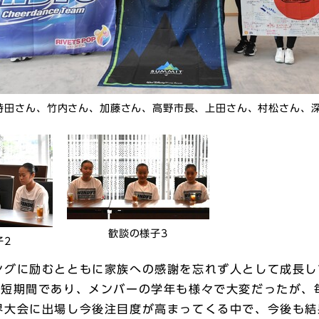
時田さん、竹内さん、加藤さん、高野市長、上田さん、村松さん、
歓談の様子3
子2
グに励むとともに家族への感謝を忘れず人として成長し
短期間であり、メンバーの学年も様々で大変だったが、
界大会に出場し今後注目度が高まってくる中で、今後も結