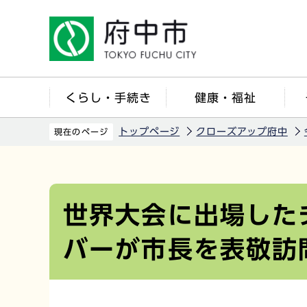
こ
の
ペ
ー
ジ
くらし・手続き
健康・福祉
の
先
トップページ
クローズアップ府中
現在のページ
頭
で
本
す
文
こ
世界大会に出場した
こ
バーが市長を表敬訪
か
ら