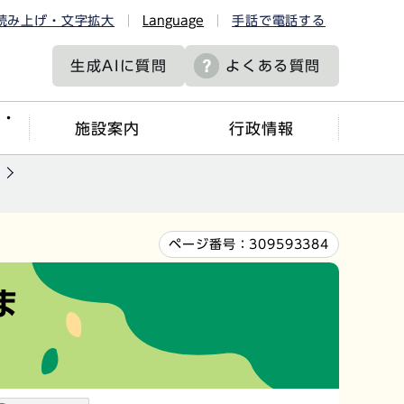
読み上げ・文字拡大
Language
手話で電話する
生成AIに
質問
よくある質問
ツ・
施設案内
行政情報
ページ番号：
309593384
ま