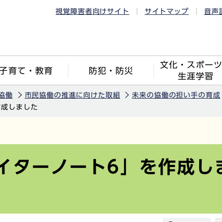
視覚障害者向けサイト
サイトマップ
音声
文化・スポー
子育て・教育
防犯・防災
生涯学習
協働
市民協働の推進に向けた取組
未来の協働の担い手の育成
作成しました
イターノート6」を作成し