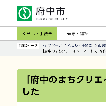
こ
の
ペ
ー
ジ
くらし・手続き
健康・福祉
の
先
トップページ
くらし・手続き
市民
現在のページ
頭
「府中のまちクリエイターノート6」を
で
す
本
文
こ
「府中のまちクリエ
こ
した
か
ら