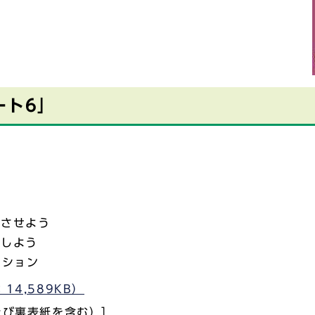
ート6」
成させよう
出しよう
クション
14,589KB）
及び裏表紙を含む）］