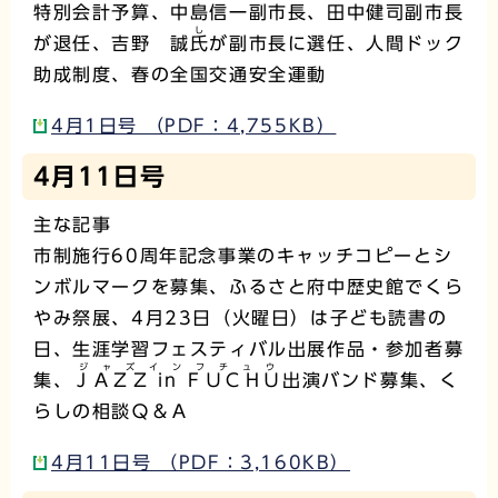
特別会計予算、中島信一副市長、田中健司副市長
し
が退任、吉野 誠
氏
が副市長に選任、人間ドック
助成制度、春の全国交通安全運動
4月1日号 （PDF：4,755KB）
4月11日号
主な記事
市制施行60周年記念事業のキャッチコピーとシ
ンボルマークを募集、ふるさと府中歴史館でくら
やみ祭展、4月23日（火曜日）は子ども読書の
日、生涯学習フェスティバル出展作品・参加者募
ジャズインフチュウ
集、
ＪＡＺＺ in ＦＵＣＨＵ
出演バンド募集、く
らしの相談Ｑ＆Ａ
4月11日号 （PDF：3,160KB）