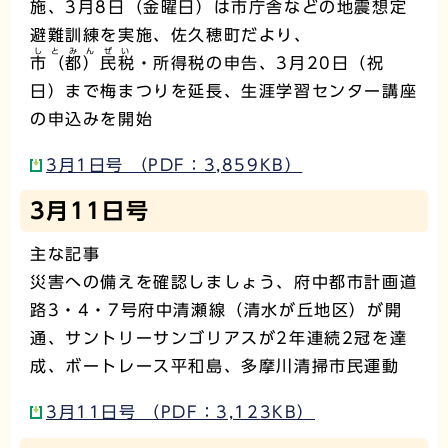
施、3月8日（金曜日）は市庁舎などの地震想定
避難訓練を実施、佐久穂町だより、
しとみんぜい
市（都）民税
・所得税の申告、3月20日（祝
日）まで梅まつりを延長、生涯学習センター講座
の申込みを開始
3月1日号 （PDF：3,859KB）
3月11日号
主な記事
災害への備えを確認しましょう、府中都市計画道
路3・4・7号府中清瀬線（清水が丘地区）が開
通、サントリーサンゴリアスが2年連続2冠を達
成、ボートレース平和島、多摩川清掃市民運動
3月11日号 （PDF：3,123KB）