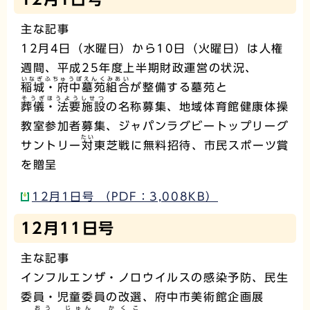
主な記事
12月4日（水曜日）から10日（火曜日）は人権
週間、平成25年度上半期財政運営の状況、
いなぎふちゅうぼえんくみあい
稲城・府中墓苑組合
が整備する墓苑と
そうぎほうようしせつ
葬儀・法要施設
の名称募集、地域体育館健康体操
教室参加者募集、ジャパンラグビートップリーグ
たい
サントリー
対
東芝戦に無料招待、市民スポーツ賞
を贈呈
12月1日号 （PDF：3,008KB）
12月11日号
主な記事
インフルエンザ・ノロウイルスの感染予防、民生
委員・児童委員の改選、府中市美術館企画展
おう じゅん
かくこ