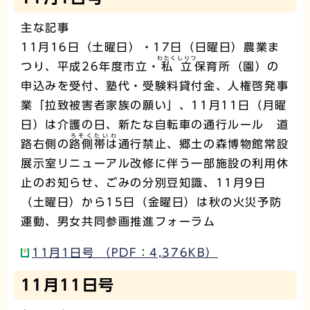
主な記事
11月16日（土曜日）・17日（日曜日）農業ま
わたくしりつ
つり、平成26年度市立・
私立
保育所（園）の
申込みを受付、塾代・受験料貸付金、人権啓発事
業「拉致被害者家族の願い」、11月11日（月曜
日）は介護の日、新たな自転車の通行ルール 道
ろそくたいわ
路右側の
路側帯は
通行禁止、郷土の森博物館常設
展示室リニューアル改修に伴う一部施設の利用休
止のお知らせ、ごみの分別豆知識、11月9日
（土曜日）から15日（金曜日）は秋の火災予防
運動、男女共同参画推進フォーラム
11月1日号 （PDF：4,376KB）
11月11日号