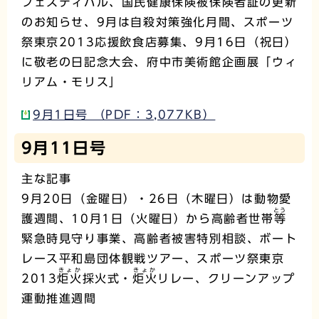
フェスティバル、国民健康保険被保険者証の更新
のお知らせ、9月は自殺対策強化月間、スポーツ
祭東京2013応援飲食店募集、9月16日（祝日）
に敬老の日記念大会、府中市美術館企画展「ウィ
リアム・モリス」
9月1日号 （PDF：3,077KB）
9月11日号
主な記事
9月20日（金曜日）・26日（木曜日）は動物愛
とう
護週間、10月1日（火曜日）から高齢者世帯
等
緊急時見守り事業、高齢者被害特別相談、ボート
レース平和島団体観戦ツアー、スポーツ祭東京
きょか
きょか
2013
炬火
採火式・
炬火
リレー、クリーンアップ
運動推進週間