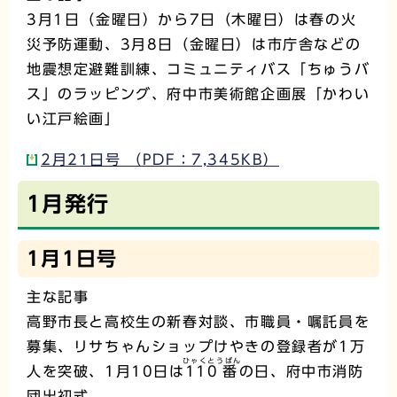
3月1日（金曜日）から7日（木曜日）は春の火
災予防運動、3月8日（金曜日）は市庁舎などの
地震想定避難訓練、コミュニティバス「ちゅうバ
ス」のラッピング、府中市美術館企画展「かわい
い江戸絵画」
2月21日号 （PDF：7,345KB）
1月発行
1月1日号
主な記事
高野市長と高校生の新春対談、市職員・嘱託員を
募集、リサちゃんショップけやきの登録者が1万
ひゃくとうばん
人を突破、1月10日は
110番
の日、府中市消防
団出初式