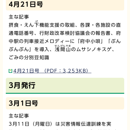
4月21日号
主な記事
げ
摂食・えん
下
機能支援の取組、各課・各施設の直
通電話番号、行財政改革検討協議会の報告書、府
中駅の列車接近メロディーに「府中小唄」「ぶん
せんげんやま
ぶんぶん」を導入、
浅間山
のムサシノキスゲ、
ごみの分別豆知識
4月21日号 （PDF：3,253KB）
3月発行
3月1日号
主な記事
3月11日（月曜日）は災害情報伝達訓練を実