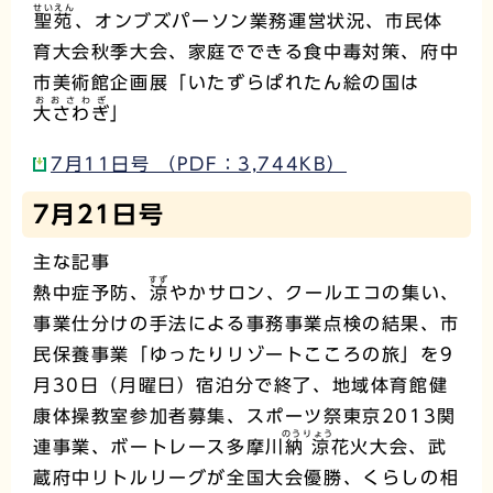
せいえん
聖苑
、オンブズパーソン業務運営状況、市民体
育大会秋季大会、家庭でできる食中毒対策、府中
市美術館企画展「いたずらぱれたん絵の国は
おおさわぎ
大さわぎ
」
7月11日号 （PDF：3,744KB）
7月21日号
主な記事
すず
熱中症予防、
涼
やかサロン、クールエコの集い、
事業仕分けの手法による事務事業点検の結果、市
民保養事業「ゆったりリゾートこころの旅」を9
月30日（月曜日）宿泊分で終了、地域体育館健
康体操教室参加者募集、スポーツ祭東京2013関
のうりょう
連事業、ボートレース多摩川
納涼
花火大会、武
蔵府中リトルリーグが全国大会優勝、くらしの相