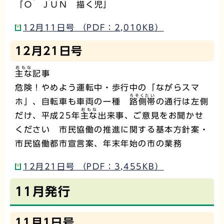
「
Ｏ ＪＵＮ
描く児
」
12月11日号 （PDF：2,010KB）
12月21日号
おもな
主な
記事
危険！やめよう運転中・歩行中の「ながらスマ
ろそくたい
ホ」、自転車も車両の一種
路側帯
の通行は左側
おもな
だけ、平成25年
主な
出来事、ご意見をお聞かせ
ください 市民協働の推進に関する基本方針案・
市民協働都市宣言案、年末年始の市の業務
12月21日号 （PDF：3,455KB）
11月発行
11月1日号