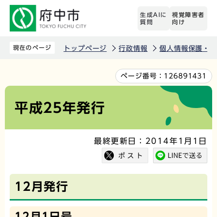
こ
生成AIに
視覚障害者
の
質問
向け
ペ
ー
現在のページ
トップページ
行政情報
個人情報保護・情
ジ
の
本
ページ番号：
126891431
先
文
頭
こ
平成25年発行
で
こ
す
か
最終更新日：2014年1月1日
ら
12月発行
12月1日号