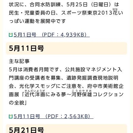
状況に、合同水防訓練、5月25日（日曜日）は
はな
民生・児童委員の日、スポーツ祭東京2013
花
い
っぱい運動を展開中です
5月1日号 （PDF：4,939KB）
5月11日号
主な記事
5月は消費者月間です、公共施設マネジメント入
門講座の受講者を募集、遺跡発掘調査現地説明
会、光化学スモッグにご注意を、府中市美術館企
きんだいようが
こうのやすお
画展「
近代洋画
にみる夢～
河野保雄
コレクション
の全貌」
5月11日号 （PDF：2,563KB）
5月21日号