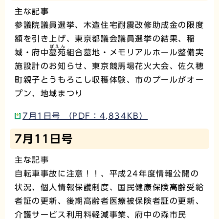
主な記事
参議院議員選挙、木造住宅耐震改修助成金の限度
額を引き上げ、東京都議会議員選挙の結果、稲
ぼえん
城・府中
墓苑
組合墓地・メモリアルホール整備実
施設計のお知らせ、東京競馬場花火大会、佐久穂
町親子とうもろこし収穫体験、市のプールがオー
プン、地域まつり
7月1日号 （PDF：4,834KB）
7月11日号
主な記事
自転車事故に注意！！、平成24年度情報公開の
状況、個人情報保護制度、国民健康保険高齢受給
者証の更新、後期高齢者医療被保険者証の更新、
介護サービス利用料軽減事業、府中の森市民