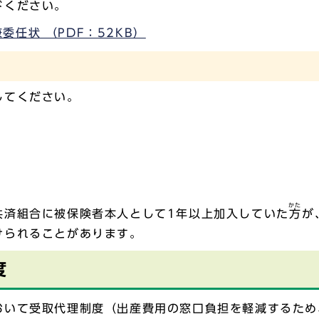
ください。
任状 （PDF：52KB）
してください。
かた
共済組合に被保険者本人として1年以上加入していた
方
が
けられることがあります。
度
おいて受取代理制度（出産費用の窓口負担を軽減するため