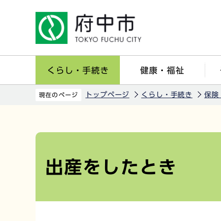
こ
の
ペ
ー
ジ
くらし・手続き
健康・福祉
の
先
トップページ
くらし・手続き
保険
現在のページ
頭
で
本
す
文
こ
出産をしたとき
こ
か
ら