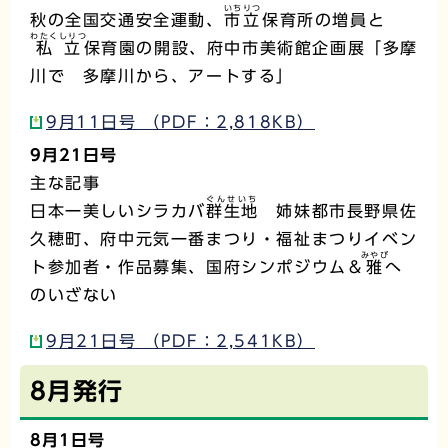
いちりつ
秋の全国交通安全運動、
市立
保育所の増員と
わたくしりつ
私立
保育園の開設、府中市美術館企画展「多摩
川で 多摩川から、アートする」
9月11日号 （PDF：2,818KB）
9月21日号
主な記事
ぐんせいち
日本一美しいシラカバ
群生地
姉妹都市長野県佐
久穂町、府中元気一番まつり・福祉まつりイベン
みやび
ト参加者・作品募集、国府シンポジウム＆
雅
へ
のいざない
9月21日号 （PDF：2,541KB）
8月発行
8月1日号