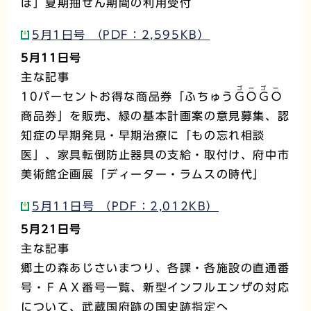
ほ」夏期抽せん期間の利用受付
5月1日号 （PDF：2,595KB）
5月11日号
主な記事
ゴーゴー
10パーセントお得な商品券「ふちゅう
ＧＯＧＯ
商品券」を販売、緑の基本計画案の意見募集、認
知症の早期発見・早期治療に「もの忘れ相談
医」、家具転倒防止器具の支給・取付け、府中市
美術館企画展「ディーター・ラムスの時代」
5月11日号 （PDF：2,012KB）
5月21日号
主な記事
郷土の森あじさいまつり、各課・各施設の直通番
号・ＦＡＸ番号一覧、新型インフルエンザの対応
について、武蔵国府跡の国史跡指定へ