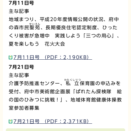
7月11日号
主な記事
地域まつり、平成20年度情報公開の状況、府中
せいえん
の森市民
聖苑
、長期優良住宅認定制度、ひった
くり被害が急増中 実践しよう「三つの用心」、
夏を楽しもう 花火大会
7月11日号 （PDF：2,190KB）
7月21日号
主な記事
わたくしりつ
介護予防推進センター、
私立
保育園の申込みを
受付、府中市美術館企画展「ぱれたん探検隊 絵
の国のひみつに挑戦！」、地域体育館健康体操教
室参加者募集
7月21日号 （PDF：2,371KB）