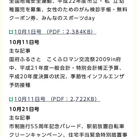
全国地域安全運動、平成22年度
市立
・
私立
幼
稚園児を募集、女性のためのがん検診手帳・無料
クーポン券、みんなのスポーツday
10月1日号 （PDF：2,384KB）
10月11日号
主な記事
国府ふるさと こくふロマン交流祭2009in府
中、平成21年度一般会計・特別会計補正予算、
平成20年度決算の状況、季節性インフルエンザ
予防接種
10月11日号 （PDF：2,722KB）
10月21日号
主な記事
市制施行55周年記念パレード、駅前放置自転車
クリーンキャンペーン、住宅手当緊急特別措置事