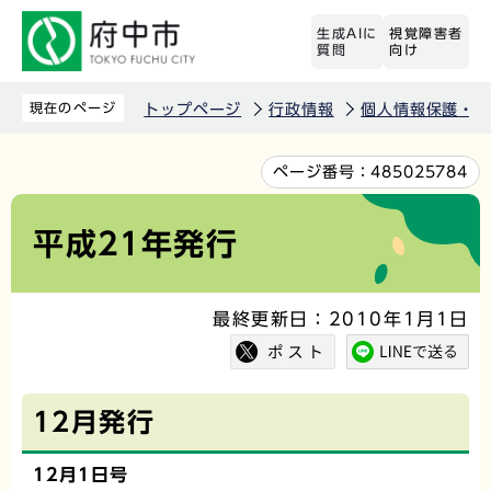
こ
生成AIに
視覚障害者
の
質問
向け
ペ
ー
現在のページ
トップページ
行政情報
個人情報保護・情
ジ
の
本
ページ番号：
485025784
先
文
頭
こ
平成21年発行
で
こ
す
か
最終更新日：2010年1月1日
ら
12月発行
12月1日号