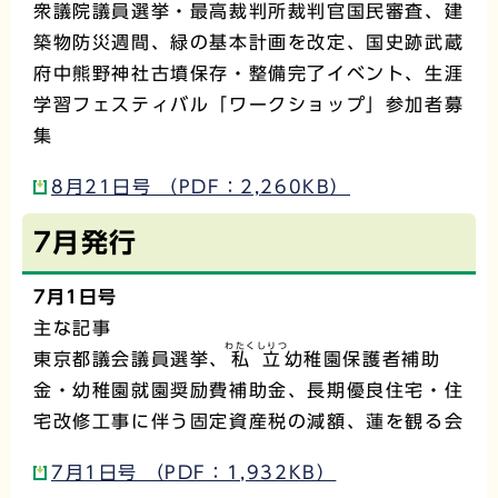
衆議院議員選挙・最高裁判所裁判官国民審査、建
築物防災週間、緑の基本計画を改定、国史跡武蔵
府中熊野神社古墳保存・整備完了イベント、生涯
学習フェスティバル「ワークショップ」参加者募
集
8月21日号 （PDF：2,260KB）
7月発行
7月1日号
主な記事
わたくしりつ
東京都議会議員選挙、
私立
幼稚園保護者補助
金・幼稚園就園奨励費補助金、長期優良住宅・住
宅改修工事に伴う固定資産税の減額、蓮を観る会
7月1日号 （PDF：1,932KB）