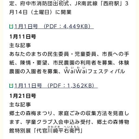
定、府中市消防団
出初式
、JR南武線「西府駅」3
月14日（土曜日）に開業
1月1日号 （PDF：4,449KB）
1月11日号
主な記事
あなたのまちの民生委員・児童委員、市長への手
紙、陳情・要望、市民農園の利用者を募集、体験
わいわい
農園の入園者を募集、
WaiWai
フェスティバル
1月11日号 （PDF：1,362KB）
1月21日号
主な記事
郷土の森梅まつり、家庭ごみの収集方法を見直し
ます、学童クラブ入会申込み受付、郷土の森博物
かわさき へいえもん
館特別展「代官
川崎平右衛門
」