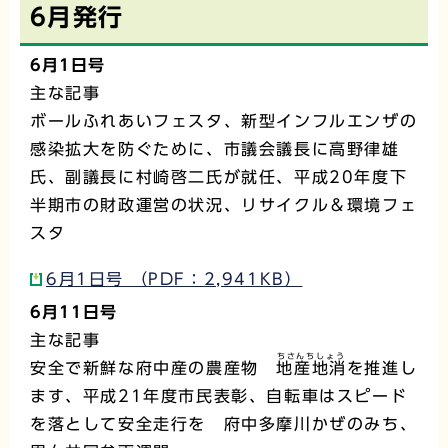
6月発行
6月1日号
主な記事
ボールふれあいフェスタ、新型インフルエンザの
感染拡大を防ぐために、市議会議長に高野律雄
氏、副議長に村崎啓二氏が就任、平成20年度下
半期市の財政運営の状況、リサイクル＆環境フェ
スタ
6月1日号 （PDF：2,941KB）
6月11日号
主な記事
ちさんちしょう
安全で新鮮な府中産の農産物
地産地消
を推進し
ます、平成21年度市民表彰、自転車はスピード
を落として安全走行を 府中多摩川かぜのみち、