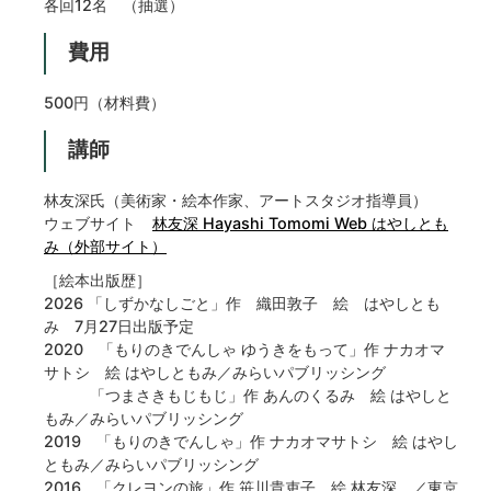
各回12名 （抽選）
費用
500円（材料費）
講師
林友深氏（美術家・絵本作家、アートスタジオ指導員）
ウェブサイト
林友深 Hayashi Tomomi Web はやしとも
み（外部サイト）
［絵本出版歴］
2026 「しずかなしごと」作 織田敦子 絵 はやしとも
み 7月27日出版予定
2020 「もりのきでんしゃ ゆうきをもって」作 ナカオマ
サトシ 絵 はやしともみ／みらいパブリッシング
「つまさきもじもじ」作 あんのくるみ 絵 はやしと
もみ／みらいパブリッシング
2019 「もりのきでんしゃ」作 ナカオマサトシ 絵 はやし
ともみ／みらいパブリッシング
2016 「クレヨンの旅」作 笹川貴吏子 絵 林友深 ／東京