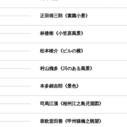
正宗得三郎《素園小景》
林倭衛《小笠原風景》
松本竣介《ビルの横》
村山槐多《川のある風景》
本多錦吉郎《景色》
司馬江漢《相州江之島児淵図》
亜欧堂田善《甲州猿橋之眺望》