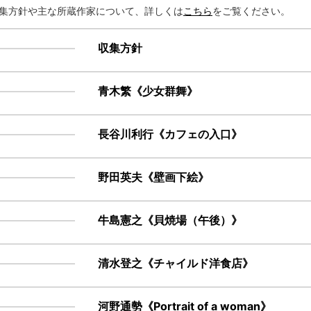
集方針や主な所蔵作家について、詳しくは
こちら
をご覧ください。
収集方針
青木繁《少女群舞》
長谷川利行《カフェの入口》
野田英夫《壁画下絵》
牛島憲之《貝焼場（午後）》
清水登之《チャイルド洋食店》
河野通勢《Portrait of a woman》