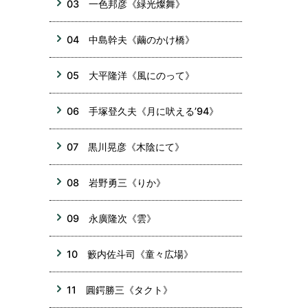
03 一色邦彦《緑光燦舞》
04 中島幹夫《繭のかけ橋》
05 大平隆洋《風にのって》
06 手塚登久夫《月に吠える’94》
07 黒川晃彦《木陰にて》
08 岩野勇三《りか》
09 永廣隆次《雲》
10 籔内佐斗司《童々広場》
11 圓鍔勝三《タクト》