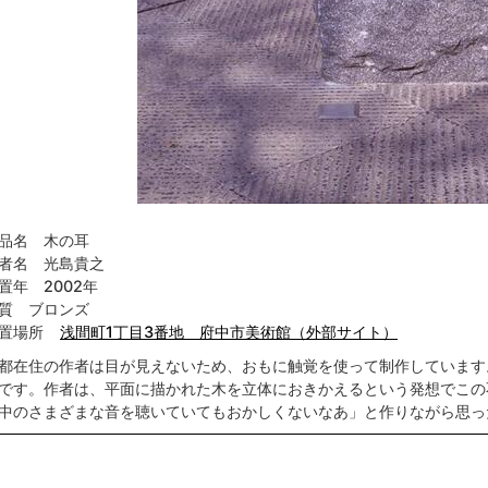
品名 木の耳
者名 光島貴之
置年 2002年
質 ブロンズ
設置場所
浅間町1丁目3番地 府中市美術館（外部サイト）
都在住の作者は目が見えないため、おもに触覚を使って制作しています
です。作者は、平面に描かれた木を立体におきかえるという発想でこの
中のさまざまな音を聴いていてもおかしくないなあ」と作りながら思っ