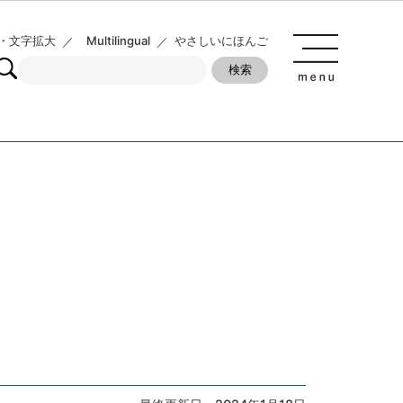
・文字拡大
Multilingual
やさしいにほんご
》