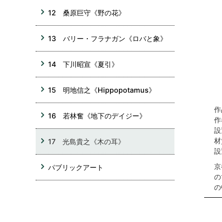
12 桑原巨守《野の花》
13 バリー・フラナガン《ロバと象》
14 下川昭宣《夏引》
15 明地信之《Hippopotamus》
作
16 若林奮《地下のデイジー》
作
設
材
17 光島貴之《木の耳》
京
パブリックアート
の
の