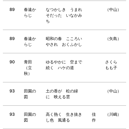
89
春遠か
なつかしき うまれ
（中山）
らじ
そだった いなかみ
ち
89
春遠か
昭和の春 こころい
（矢島）
らじ
やされ おくふかし
90
青田
ゆるやかに 空まで
さくら
（立
続く ハケの道
もも子
秋）
93
田園の
土の香が 松の緑
（中山）
図
に 映える雲
93
田園の
高く熱く 生き抜き
佳
（川嶋）
図
し色 風通る
作