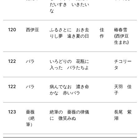
だいすき いきたい
な
120
西伊豆
ふるさとに おき去
佳
椿春雪
りし夢 遠き夏の日
作
(西伊豆
生まれ)
122
バラ
いろどりの 花瓶に
チコリー
入った バラたちよ
タ
122
バラ
病んでなお 濃き命
天羽 佳
かな 赤いバラ
子
123
薔薇
絶筆の 薔薇の律儀
長尾 紫
（絶
に 微笑みぬ
湖
筆）