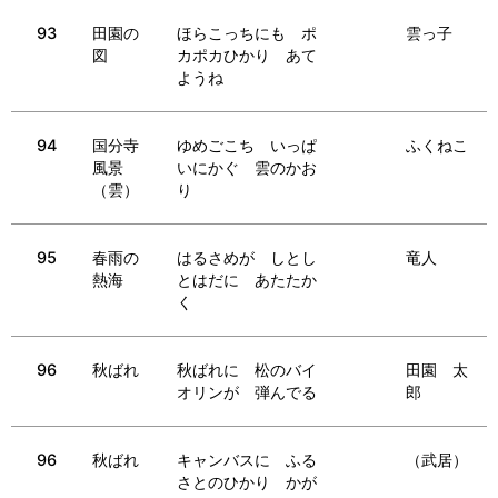
93
田園の
ほらこっちにも ポ
雲っ子
図
カポカひかり あて
ようね
94
国分寺
ゆめごこち いっぱ
ふくねこ
風景
いにかぐ 雲のかお
（雲）
り
95
春雨の
はるさめが しとし
竜人
熱海
とはだに あたたか
く
96
秋ばれ
秋ばれに 松のバイ
田園 太
オリンが 弾んでる
郎
96
秋ばれ
キャンバスに ふる
（武居）
さとのひかり かが