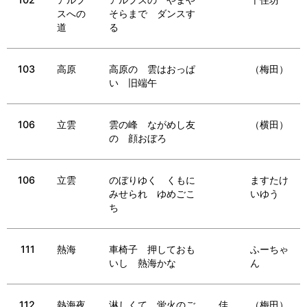
スへの
そらまで ダンスす
道
る
103
高原
高原の 雲はおっぱ
（梅田）
い 旧端午
106
立雲
雲の峰 ながめし友
（横田）
の 顔おぼろ
106
立雲
のぼりゆく くもに
ますたけ
みせられ ゆめごこ
いゆう
ち
111
熱海
車椅子 押しておも
ふーちゃ
いし 熱海かな
ん
112
熱海夜
淋しくて 蛍火のご
佳
（梅田）