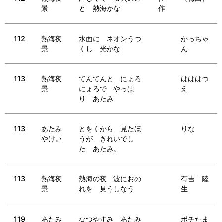
景
と 熱海かな
作
112
熱海夜
水面に ネオンうつ
かっちゃ
景
くし 光かな
ん
113
熱海夜
てんてんと にょろ
はははつ
景
にょろで やっぱ
え
り あたみ
113
あたみ
とをくから 見たほ
りな
やけい
うが きれいでし
た あたみ。
113
熱海夜
熱海の夜 波におの
有吉 陸
景
れを 見うしなう
生
119
あたみ
なつやすみ あたみ
ポチたま