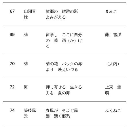
67
山湖青
故郷の 紺碧の彩
まみこ
緑
よみがえる
69
菊
留学し ここに自分
藤 雪渓
の 菊 画（か）け
る
70
菊
菊の花 バックの赤
（大内）
より 映えいづる
72
海
押し寄せる 生きる
上東 圭
力を 夏の海
萌
74
築後風
春風が そよぐ黒
ふくねこ
景
髪 湧く郷愁