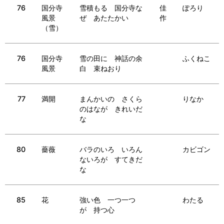
76
国分寺
雪積もる 国分寺な
佳
ぽろり
風景
ぜ あたたかい
作
（雪）
76
国分寺
雪の田に 神話の余
ふくねこ
風景
白 束ねおり
77
満開
まんかいの さくら
りなか
のはなが きれいだ
な
80
薔薇
バラのいろ いろん
カビゴン
ないろが すてきだ
な
85
花
強い色 一つ一つ
わたる
が 持つ心