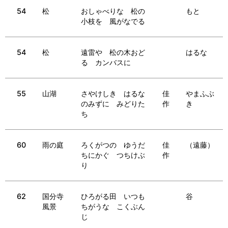
54
松
おしゃべりな 松の
もと
小枝を 風がなでる
54
松
遠雷や 松の木おど
はるな
る カンバスに
55
山湖
さやけしき はるな
佳
やまふぶ
のみずに みどりた
作
き
ち
60
雨の庭
ろくがつの ゆうだ
佳
（遠藤）
ちにかぐ つちけぶ
作
り
62
国分寺
ひろがる田 いつも
谷
風景
ちがうな こくぶん
じ