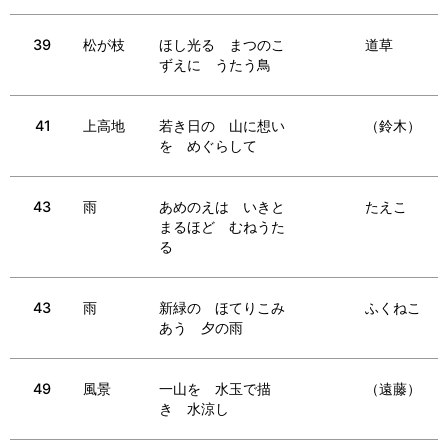
39
松が枝
ほし光る まつのこ
道草
ずえに うたう鳥
41
上高地
若き日の 山に想い
（鈴木）
を めぐらして
43
雨
あめのえは いきと
たえこ
まるほど むねうた
る
43
雨
新緑の ほてりこみ
ふくねこ
あう 夕の雨
49
風景
一山を 水玉で描
（遠藤）
き 水涼し