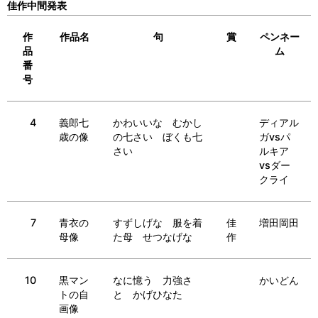
佳作中間発表
作
作品名
句
賞
ペンネー
品
ム
番
号
4
義郎七
かわいいな むかし
ディアル
歳の像
の七さい ぼくも七
ガvsパ
さい
ルキア
vsダー
クライ
7
青衣の
すずしげな 服を着
佳
増田岡田
母像
た母 せつなげな
作
10
黒マン
なに憶う 力強さ
かいどん
トの自
と かげひなた
画像