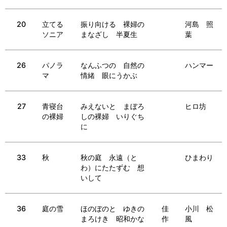
20
立てる
振り向ける 裸婦の
河島 照
ソニア
まなざし 半夏生
葉
26
パノラ
なんふつの 自然の
ハンマー
マ
情緒 眼にうかぶ
27
青寝台
みえないと まぼろ
ヒロ坊
の裸婦
しの裸婦 いりぐち
に
33
秋
秋の庭 永遠（と
ひまわり
わ）にたたずむ 想
いして
36
庭の雪
ほのぼのと ゆきの
佳
小川 松
まろけき 昭和かな
作
風