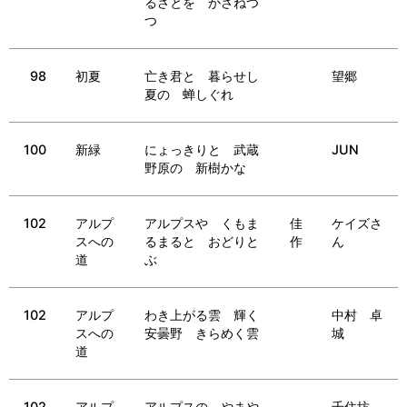
るさとを かさねつ
つ
98
初夏
亡き君と 暮らせし
望郷
夏の 蝉しぐれ
100
新緑
にょっきりと 武蔵
JUN
野原の 新樹かな
102
アルプ
アルプスや くもま
佳
ケイズさ
スへの
るまると おどりと
作
ん
道
ぶ
102
アルプ
わき上がる雲 輝く
中村 卓
スへの
安曇野 きらめく雲
城
道
102
アルプ
アルプスの やまや
千住坊