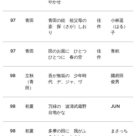
やかせ
97
青田
青田の絵 祖父母の
佳
小林遥
姿 探（さが）しお
作
（はる）
り
子
97
青田
田のお面に ひとつ
佳
青枳
ひとつに 春の空
作
98
立秋
吾が無垢の 少年時
國府田
（青
代 デ、ジャ、ヴ
俊男
田）
98
初夏
万緑の 波濤武蔵野
JUN
台地かな
98
初夏
多摩の田に 我がふ
まさっち