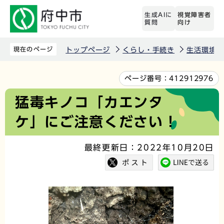
こ
生成AIに
視覚障害者
の
質問
向け
ペ
ー
現在のページ
トップページ
くらし・手続き
生活環境
ジ
の
本
ページ番号：
412912976
先
文
猛毒キノコ「カエンタ
頭
こ
ケ」にご注意ください！
で
こ
す
か
最終更新日：2022年10月20日
ら