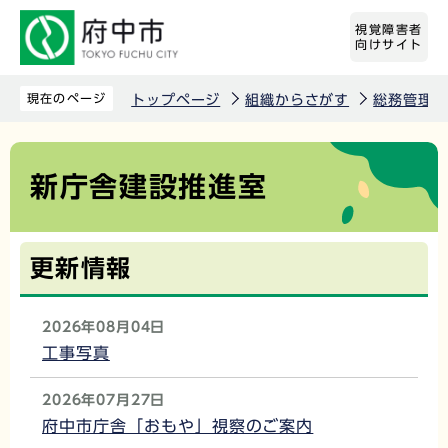
こ
視覚障害者
の
向けサイト
ペ
ー
現在のページ
トップページ
組織からさがす
総務管理部
ジ
の
本
新庁舎建設推進室
先
文
頭
こ
で
こ
更新情報
す
か
ら
2026年08月04日
工事写真
2026年07月27日
府中市庁舎「おもや」視察のご案内