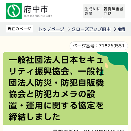
こ
生成AIに
視覚障害者
の
質問
向け
ペ
ー
現在のページ
トップページ
クローズアップ府中
令和元
ジ
の
本
ページ番号：
718769551
先
文
一般社団法人日本セキュ
頭
こ
リティ振興協会、一般社
で
こ
す
か
団法人防災・防犯自販機
ら
協会と防犯カメラの設
置・運用に関する協定を
締結しました