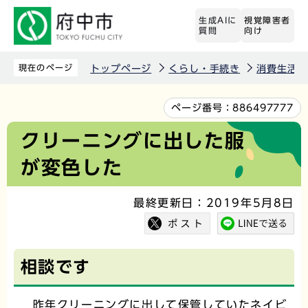
こ
生成AIに
視覚障害者
の
質問
向け
ペ
ー
現在のページ
トップページ
くらし・手続き
消費生活
ジ
の
本
ページ番号：
886497777
先
文
クリーニングに出した服
頭
こ
が変色した
で
こ
す
か
最終更新日：2019年5月8日
ら
相談です
昨年クリーニングに出して保管していたネイビ