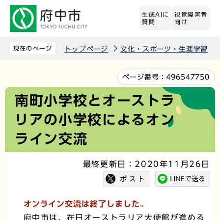
こ
生成AIに
視覚障害者
の
質問
向け
ペ
ー
現在のページ
トップページ
文化・スポーツ・生涯学習
ジ
の
本
ページ番号：
496547750
先
文
南町小学校とオーストラ
頭
こ
リアの小学校によるオン
で
こ
す
か
ライン交流
ら
最終更新日：2020年11月26日
オンライン交流は終了しました。
府中市は、在日オーストラリア大使館が進める