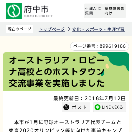
こ
生成AIに
視覚障害者
の
質問
向け
ペ
ー
現在のページ
トップページ
文化・スポーツ・生涯学習
ジ
の
本
ページ番号：
899619186
先
文
オーストラリア・ロビー
頭
こ
ナ高校とのホストタウン
で
こ
す
か
交流事業を実施しました
ら
最終更新日：2018年7月12日
本市が1月に野球オーストラリア代表チームと
東京2020オリンピック等に向けた事前キャンプ