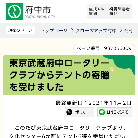
こ
生成AIに
視覚障害者
の
質問
向け
ペ
ー
現在のページ
トップページ
クローズアップ府中
令和3
ジ
の
本
ページ番号：
937856009
先
文
東京武蔵府中ロータリー
頭
こ
クラブからテントの寄贈
で
こ
す
か
を受けました
ら
最終更新日：2021年11月2日
このたび東京武蔵府中ロータリークラブより、
文化センター6か所にテント6張を寄贈いただい