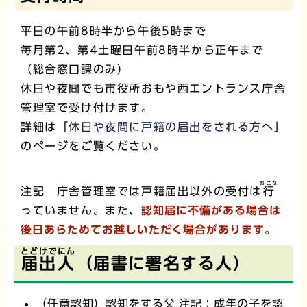
平日の午前8時半から午後5時まで
毎月第2、第4土曜日午前8時半から正午まで
（総合窓口課のみ）
休日や夜間でも市役所おもや西エントランス庁舎
管理室で受け付けます。
詳細は「
休日や夜間に戸籍の届出をされる方へ
」
のページをご覧ください。
おこな
注記 庁舎管理室では戸籍届出以外の受付は
行
っていません。また、
認知届に不備がある場合は
後日あらためてお越しいただく場合があります。
とどけでにん
届出人
（届書に署名する人）
（任意認知）認知をする父 注記：成年の子を認