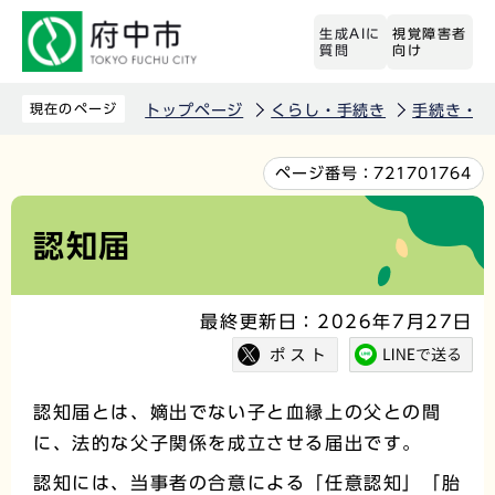
こ
生成AIに
視覚障害者
の
質問
向け
ペ
ー
現在のページ
トップページ
くらし・手続き
手続き・届
ジ
の
本
ページ番号：
721701764
先
文
頭
こ
認知届
で
こ
す
か
最終更新日：2026年7月27日
ら
認知届とは、嫡出でない子と血縁上の父との間
に、法的な父子関係を成立させる届出です。
認知には、当事者の合意による「任意認知」「胎