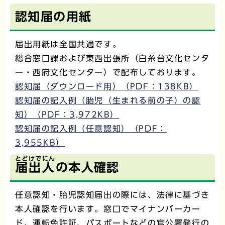
認知届の用紙
届出用紙は全国共通です。
総合窓口課および東西出張所（白糸台文化センタ
ー・西府文化センター）で配布しております。
認知届（ダウンロード用）（PDF：138KB）
認知届の記入例（胎児（生まれる前の子）の認
知）（PDF：3,972KB）
認知届の記入例（任意認知）（PDF：
3,955KB）
とどけでにん
届出人
の本人確認
任意認知・胎児認知届出の際には、法律に基づき
本人確認を行います。窓口でマイナンバーカー
ド、運転免許証、パスポートなどの官公署発行の