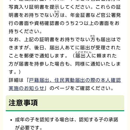
写真入り証明書を提示してください。これらの証
かた
明書をお持ちでない
方
は、年金証書など官公署発
行の書面や資格確認書のうち2つ以上の書面をお
持ちください。
かた
なお、上記の証明書をお持ちでない
方
も届出はで
きますが、後日、届出人あてに届出が受理された
とどけでにん
ことを郵便で通知します。（
届出人
に頼まれた
方が届書を持参した場合も、同様に通知いたしま
す。）
詳細は「
戸籍届出、住民異動届出の際の本人確認
実施のお知らせ
」のページをご確認ください。
注意事項
成年の子を認知する場合は、認知する子の承諾
が必要です。